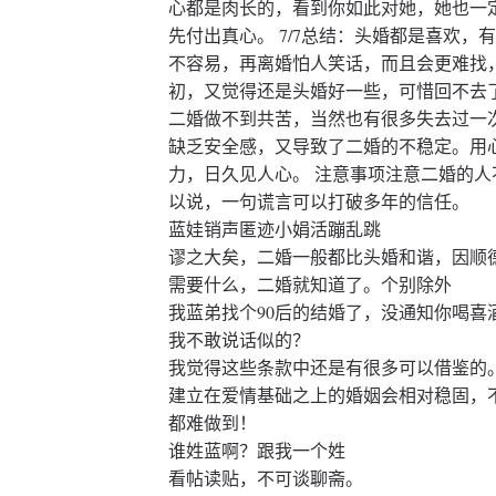
心都是肉长的，看到你如此对她，她也一
先付出真心。 7/7总结：头婚都是喜欢
不容易，再离婚怕人笑话，而且会更难找
初，又觉得还是头婚好一些，可惜回不去
二婚做不到共苦，当然也有很多失去过一
缺乏安全感，又导致了二婚的不稳定。用
力，日久见人心。 注意事项注意二婚的
以说，一句谎言可以打破多年的信任。
蓝娃销声匿迹小娟活蹦乱跳
谬之大矣，二婚一般都比头婚和谐，因顺
需要什么，二婚就知道了。个别除外
我蓝弟找个90后的结婚了，没通知你喝喜
我不敢说话似的？
我觉得这些条款中还是有很多可以借鉴的
建立在爱情基础之上的婚姻会相对稳固，
都难做到！
谁姓蓝啊？跟我一个姓
看帖读贴，不可谈聊斋。