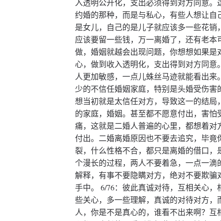
入透明公开化，支出必须得到对方同意。
约婚的那种，而是与私心，有些人想让自
是女儿，自己的是儿子就应该多一些花销
应该要留一些钱，万一离婚了，还有老本
做，婚姻就越会出现问题，你想想如果是
心，做到收入透明化，支出得到对方同意
人更加敏感，一点儿蛛丝马迹就能看出来。 
少的不信任婚姻家庭，特别是头婚受伤害
想当初就是太信任对方，导致这一的结局
的家庭，婚姻。甚至都不愿意付出，害怕
痛，这就是二婚人普遍的心里，都想着对
付出。二婚离婚原因也不要去追究，毕竟
裂，什么性格不合，都只是离婚的借口，
个漫长的过程，两人不要着急，一点一滴
解释，有事不要隐瞒对方，绝对不要欺骗
手中。 6/76：彼此真诚对待，互相关心
些关心，多一些理解，真诚的对待对方，
人，你是不是真心的，谁看不出来啊？互