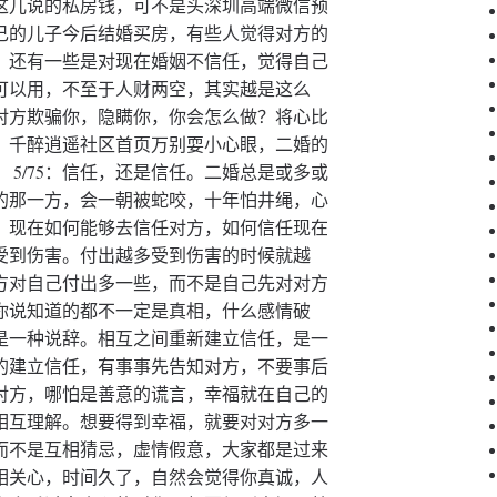
这儿说的私房钱，可不是头深圳高端微信预
己的儿子今后结婚买房，有些人觉得对方的
，还有一些是对现在婚姻不信任，觉得自己
可以用，不至于人财两空，其实越是这么
对方欺骗你，隐瞒你，你会怎么做？将心比
。千醉逍遥社区首页万别耍小心眼，二婚的
5/75：信任，还是信任。二婚总是或多或
的那一方，会一朝被蛇咬，十年怕井绳，心
，现在如何能够去信任对方，如何信任现在
受到伤害。付出越多受到伤害的时候就越
方对自己付出多一些，而不是自己先对对方
你说知道的都不一定是真相，什么感情破
是一种说辞。相互之间重新建立信任，是一
的建立信任，有事事先告知对方，不要事后
对方，哪怕是善意的谎言，幸福就在自己的
，相互理解。想要得到幸福，就要对对方多一
而不是互相猜忌，虚情假意，大家都是过来
相关心，时间久了，自然会觉得你真诚，人