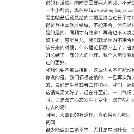
说的有道理。同时更需要两人同频，不光
一个小鲜肉，现在结婚www.dongfengzs.c
看主帖最后还总结的二婚是凑合过日子才
得是互相喜欢才结婚，不能凑合。信任是
是的是的，同频才有效率！再难也不可凑
如玉姐，感觉月儿，我们就是因为不凑合
缘分来的时候，什么理论都顾不上了，舍
姐总结了一部分人的心理。我个人觉得我
过的更好。
我想你要不那么挑剔，这么优秀不可能没
你说的是，我们都很谨慎的，一旦再次跨
的，最好是生意或者工作拍档。我们一起
这锅鸡汤太好了，赶在冬至前，一口气喝
同，只是双方心态发生了变化，双方都把
过去的啊！
呵呵，大哥说的有道理。真心换真心吧。
赞同
很少能做到二婚幸福，尤其是中国社会，