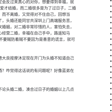
定会反过来真心的对你，想要得到幸福，就
，有爱才结婚，而二婚很多是为了过日子，二婚
，而不离婚，又觉得对不住自己，回想当
了，头婚还能同甘共深圳上门高端服务苦，
次婚姻，对二婚非常珍惜的人，害怕失去，
心经营二婚，幸福在自己手中，路遥知马
人不要贼防着贼不要因为是善意的谎言，就可
德大良按摩沐足现在开门为头婚不知道自己
酒？咋觉得这话说的有问题呢？好像蓝弟在
。
不论头婚二婚，凑合过日子的婚姻以上几点