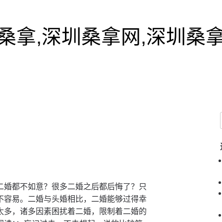
桑拿,深圳桑拿网,深圳桑
二婚都不如意？很多二婚之后都后悔了？只
不容易。二婚与头婚相比，二婚能够过得幸
太多，诸多因素困扰着二婚，限制着二婚的