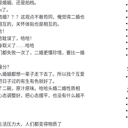
是婚姻、还是拍档。
om了。
结婚？？？这观点不敢苟同，俺觉得二婚也
相互的，关怀体贴也是相互的。
合！
给耽误了，哈哈！
身取义了……哈哈
们都失败一次了，二婚更懂珍惜，要比一婚
缘分？
入婚姻都想一辈子走下去了。所以找个互爱
把日子过的有生有色就好了。
了二碗，原汁原味。哈哈头婚二婚性质相
心态调整好，把心态摆平，也没有什么越不
生活压力大，人们都变得物质了