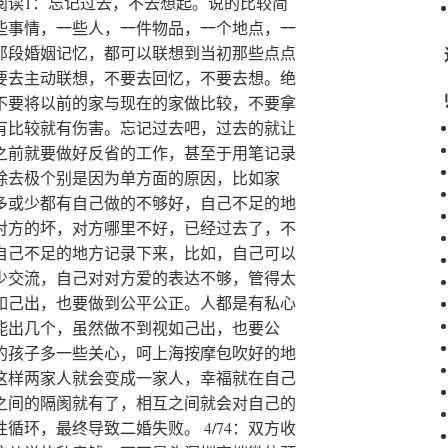
分步阅读1：忘记过去，不去想起。说的比较简
些事情，一些人，一件物品，一个地点，一
那段婚姻记忆，都可以联想到当初那些点点
要去主动联想，不要去回忆，不要去想。绝
不要将以前的家与现在的家做比较，不要拿
有比较就有伤害。忘记过去吧，过去的就让
婚之前就要做好反省的工作，甚至于用笔记录
除去极个别是因为单方面的原因，比如家
多或少都有自己做的不够好，自己不足的地
对方的坏，对方哪里不好，已经过去了，不
自己不足的地方记录下来，比如，自己可以
少交流，自己对对方爱的表达不够，管得太
视如己出，也要做到公平公正。人都是有私心
能出几个，虽然做不到视如己出，也要公
的孩子多一些关心，呵上海按摩包吹好的地
这样两家人就会变成一家人，幸福就在自己
之间的隔阂就有了，相互之间就会对自己的
环，最终导致二婚失败。 4/74：双方收