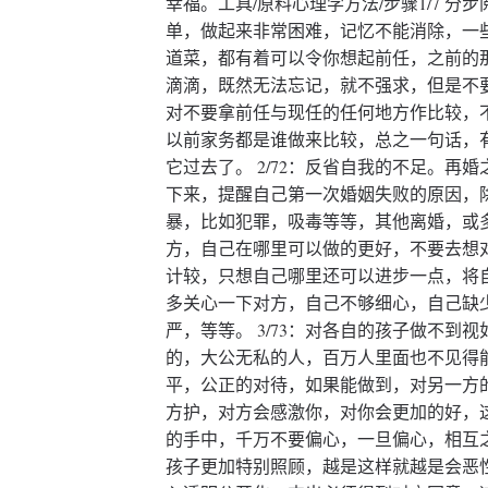
幸福。工具/原料心理学方法/步骤1/7 
单，做起来非常困难，记忆不能消除，一
道菜，都有着可以令你想起前任，之前的
滴滴，既然无法忘记，就不强求，但是不
对不要拿前任与现任的任何地方作比较，
以前家务都是谁做来比较，总之一句话，
它过去了。 2/72：反省自我的不足。再
下来，提醒自己第一次婚姻失败的原因，
暴，比如犯罪，吸毒等等，其他离婚，或
方，自己在哪里可以做的更好，不要去想
计较，只想自己哪里还可以进步一点，将
多关心一下对方，自己不够细心，自己缺
严，等等。 3/73：对各自的孩子做不到
的，大公无私的人，百万人里面也不见得
平，公正的对待，如果能做到，对另一方
方护，对方会感激你，对你会更加的好，
的手中，千万不要偏心，一旦偏心，相互
孩子更加特别照顾，越是这样就越是会恶性循